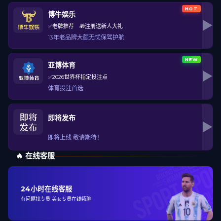
HOT
博牛娱乐
▶
✅老牌推荐 
🎁注册送新人大礼
13年老品牌大额无忧保驾护航
NEW
亚博体育
▶
✅2026世界杯指定投注点
体育投注首选
即将发布
▶
即将上线 敬请期待！
🔥 在线客服
24小时在线客服
有问题找专员 美女专员在线畅聊